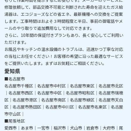
もりと作業時間を提示
するため安心です。メーカーのサービスに
修理依頼して、部品交換不可能と判断された寿命を迎えたガス給
湯器は、エコジョーズなどの省エネ、最新機種への交換をご提案
します。工事時間はおよそ３時間程度と半
日
、事前の御電話やメ
ールのやり取りで追加費用なしで対応できます。
さらに、
10年間の保証付きプラン
もあり、長く安心してご利用い
ただけます。
​​​​​​​お風呂やキッチンの温水設備のトラブルは、迅速かつ丁寧な対応
の当社にお任せください！
お客様の希望に沿った最適なサービス
をご提供いたします。まずはお気軽にご相談ください。
愛知県
■名古屋市
名古屋市千種区｜名古屋市中村区｜名古屋市東区｜名古屋市北区
｜名古屋市西区｜名古屋市中区｜名古屋市昭和区｜名古屋市瑞穂
区｜名古屋市港区｜名古屋市南区｜名古屋市緑区｜名古屋市天白
区｜名古屋市熱田区｜名古屋市中川区｜名古屋市名東区｜名古屋
市守山区｜
■尾張地区
愛西市｜あま市｜一宮市｜稲沢市｜犬山市｜岩倉市｜大府市｜尾