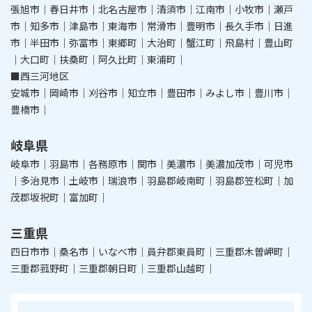
張旭市｜春日井市｜北名古屋市｜清須市｜江南市｜小牧市｜瀬戸
市｜知多市｜津島市｜東海市｜常滑市｜豊明市｜長久手市｜日進
市｜半田市｜弥富市｜東郷町｜大治町｜蟹江町｜飛島村｜豊山町
｜大口町｜扶桑町｜阿久比町｜東浦町｜
■西三河地区
安城市｜岡崎市｜刈谷市｜知立市｜豊田市｜みよし市｜豊川市｜
豊橋市｜
岐阜県
岐阜市｜羽島市｜各務原市｜関市｜美濃市｜美濃加茂市｜可児市
｜多治見市｜土岐市｜瑞浪市｜羽島郡岐南町｜羽島郡笠松町｜加
茂郡坂祝町｜富加町｜
三重県
四日市市｜桑名市｜いなべ市｜員弁郡東員町｜三重郡木曽岬町｜
三重郡菰野町｜三重郡朝日町｜三重郡山越町｜