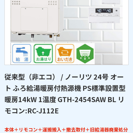
従来型（非エコ） / ノーリツ 24号 オー
ト ふろ給湯暖房付熱源機 PS標準設置型
暖房14kW 1温度 GTH-2454SAW BL リ
モコン:RC-J112E
本体＋リモコン＋運搬搬入＋撤去取付＋旧給湯器廃棄処分