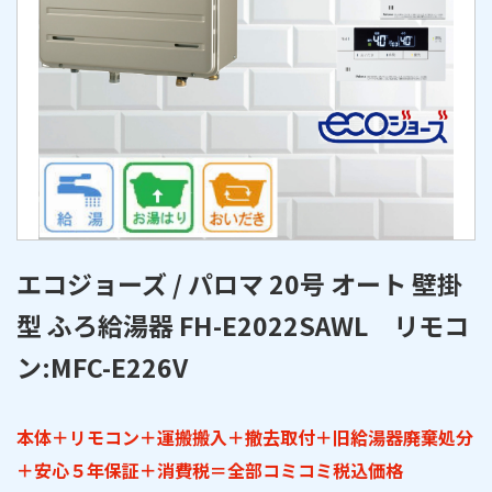
エコジョーズ / パロマ 20号 オート 壁掛
型 ふろ給湯器 FH-E2022SAWL リモコ
ン:MFC-E226V
本体＋リモコン＋運搬搬入＋撤去取付＋旧給湯器廃棄処分
＋安心５年保証＋消費税＝全部コミコミ税込価格