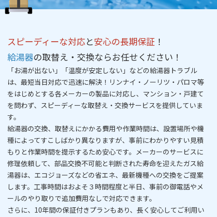
スピーディーな対応
と
安心の長期保証
！
給湯器
の取替え・交換ならお任せください！
「お湯が出ない」「温度が安定しない」などの給湯器トラブル
は、
最短当日対応
で迅速に解決！リンナイ・ノーリツ・パロマ等
をはじめとする各メーカーの製品に対応し、マンション・戸建て
を問わず、
スピーディーな取替え・交換サービス
を提供していま
す。
給湯器の交換、取替えにかかる費用や作業時間は、設置場所や機
種によってすこしばかり異なりますが、事前にわかりやすい
見積
もりと作業時間を提示
するため安心です。メーカーのサービスに
修理依頼して、部品交換不可能と判断された寿命を迎えたガス給
湯器は、エコジョーズなどの省エネ、最新機種への交換をご提案
します。工事時間はおよそ３時間程度と半
日
、事前の御電話やメ
ールのやり取りで追加費用なしで対応できます。
さらに、
10年間の保証付きプラン
もあり、長く安心してご利用い