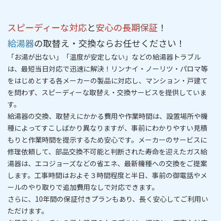
スピーディーな対応
と
安心の長期保証
！
給湯器
の取替え・交換ならお任せください！
「お湯が出ない」「温度が安定しない」などの給湯器トラブル
は、
最短当日対応
で迅速に解決！リンナイ・ノーリツ・パロマ等
をはじめとする各メーカーの製品に対応し、マンション・戸建て
を問わず、
スピーディーな取替え・交換サービス
を提供していま
す。
給湯器の交換、取替えにかかる費用や作業時間は、設置場所や機
種によってすこしばかり異なりますが、事前にわかりやすい
見積
もりと作業時間を提示
するため安心です。メーカーのサービスに
修理依頼して、部品交換不可能と判断された寿命を迎えたガス給
湯器は、エコジョーズなどの省エネ、最新機種への交換をご提案
します。工事時間はおよそ３時間程度と半
日
、事前の御電話やメ
ールのやり取りで追加費用なしで対応できます。
さらに、
10年間の保証付きプラン
もあり、長く安心してご利用い
ただけます。