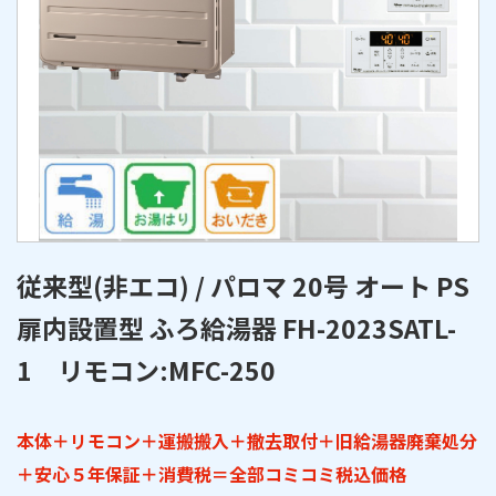
従来型(非エコ) / パロマ 20号 オート PS
扉内設置型 ふろ給湯器 FH-2023SATL-
1 リモコン:MFC-250
本体＋リモコン＋運搬搬入＋撤去取付＋旧給湯器廃棄処分
＋安心５年保証＋消費税＝全部コミコミ税込価格