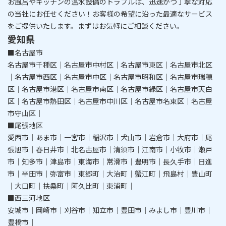
​​​​​​​お風呂やキッチンの温水設備のトラブルは、迅速かつ丁寧な対応
の当社にお任せください！
お客様の希望に沿った最適なサービス
をご提供いたします。まずはお気軽にご相談ください。
愛知県
■名古屋市
名古屋市千種区｜名古屋市中村区｜名古屋市東区｜名古屋市北区
｜名古屋市西区｜名古屋市中区｜名古屋市昭和区｜名古屋市瑞穂
区｜名古屋市港区｜名古屋市南区｜名古屋市緑区｜名古屋市天白
区｜名古屋市熱田区｜名古屋市中川区｜名古屋市名東区｜名古屋
市守山区｜
■尾張地区
愛西市｜あま市｜一宮市｜稲沢市｜犬山市｜岩倉市｜大府市｜尾
張旭市｜春日井市｜北名古屋市｜清須市｜江南市｜小牧市｜瀬戸
市｜知多市｜津島市｜東海市｜常滑市｜豊明市｜長久手市｜日進
市｜半田市｜弥富市｜東郷町｜大治町｜蟹江町｜飛島村｜豊山町
｜大口町｜扶桑町｜阿久比町｜東浦町｜
■西三河地区
安城市｜岡崎市｜刈谷市｜知立市｜豊田市｜みよし市｜豊川市｜
豊橋市｜