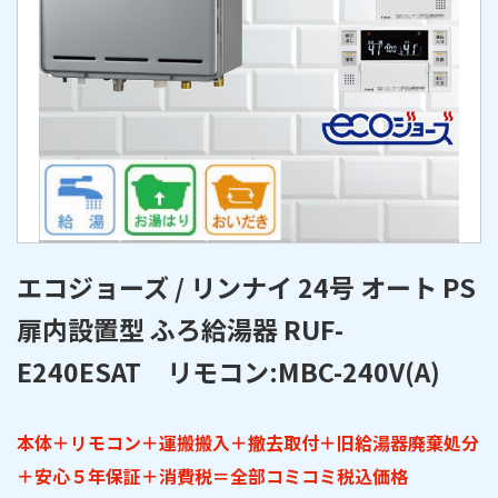
エコジョーズ / リンナイ 24号 オート PS
扉内設置型 ふろ給湯器 RUF-
E240ESAT リモコン:MBC-240V(A)
本体＋リモコン＋運搬搬入＋撤去取付＋旧給湯器廃棄処分
＋安心５年保証＋消費税＝全部コミコミ税込価格