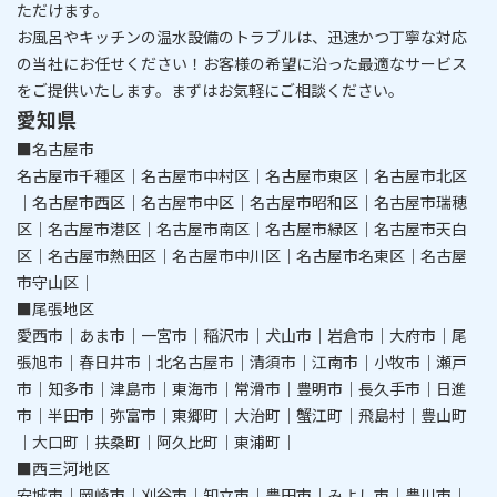
ただけます。
​​​​​​​お風呂やキッチンの温水設備のトラブルは、迅速かつ丁寧な対応
の当社にお任せください！
お客様の希望に沿った最適なサービス
をご提供いたします。まずはお気軽にご相談ください。
愛知県
■名古屋市
名古屋市千種区｜名古屋市中村区｜名古屋市東区｜名古屋市北区
｜名古屋市西区｜名古屋市中区｜名古屋市昭和区｜名古屋市瑞穂
区｜名古屋市港区｜名古屋市南区｜名古屋市緑区｜名古屋市天白
区｜名古屋市熱田区｜名古屋市中川区｜名古屋市名東区｜名古屋
市守山区｜
■尾張地区
愛西市｜あま市｜一宮市｜稲沢市｜犬山市｜岩倉市｜大府市｜尾
張旭市｜春日井市｜北名古屋市｜清須市｜江南市｜小牧市｜瀬戸
市｜知多市｜津島市｜東海市｜常滑市｜豊明市｜長久手市｜日進
市｜半田市｜弥富市｜東郷町｜大治町｜蟹江町｜飛島村｜豊山町
｜大口町｜扶桑町｜阿久比町｜東浦町｜
■西三河地区
安城市｜岡崎市｜刈谷市｜知立市｜豊田市｜みよし市｜豊川市｜