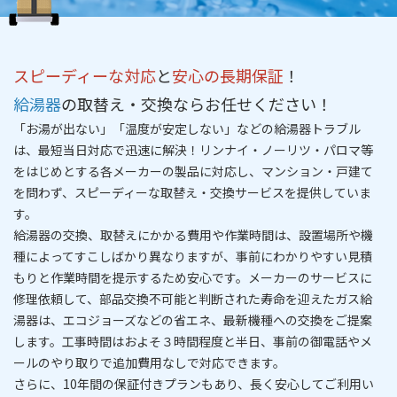
スピーディーな対応
と
安心の長期保証
！
給湯器
の取替え・交換ならお任せください！
「お湯が出ない」「温度が安定しない」などの給湯器トラブル
は、
最短当日対応
で迅速に解決！リンナイ・ノーリツ・パロマ等
をはじめとする各メーカーの製品に対応し、マンション・戸建て
を問わず、
スピーディーな取替え・交換サービス
を提供していま
す。
給湯器の交換、取替えにかかる費用や作業時間は、設置場所や機
種によってすこしばかり異なりますが、事前にわかりやすい
見積
もりと作業時間を提示
するため安心です。メーカーのサービスに
修理依頼して、部品交換不可能と判断された寿命を迎えたガス給
湯器は、エコジョーズなどの省エネ、最新機種への交換をご提案
します。工事時間はおよそ３時間程度と半
日
、事前の御電話やメ
ールのやり取りで追加費用なしで対応できます。
さらに、
10年間の保証付きプラン
もあり、長く安心してご利用い