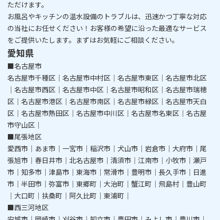
ただけます。
​​​​​​​お風呂やキッチンの温水設備のトラブルは、迅速かつ丁寧な対応
の当社にお任せください！
お客様の希望に沿った最適なサービス
をご提供いたします。まずはお気軽にご相談ください。
愛知県
■名古屋市
名古屋市千種区｜名古屋市中村区｜名古屋市東区｜名古屋市北区
｜名古屋市西区｜名古屋市中区｜名古屋市昭和区｜名古屋市瑞穂
区｜名古屋市港区｜名古屋市南区｜名古屋市緑区｜名古屋市天白
区｜名古屋市熱田区｜名古屋市中川区｜名古屋市名東区｜名古屋
市守山区｜
■尾張地区
愛西市｜あま市｜一宮市｜稲沢市｜犬山市｜岩倉市｜大府市｜尾
張旭市｜春日井市｜北名古屋市｜清須市｜江南市｜小牧市｜瀬戸
市｜知多市｜津島市｜東海市｜常滑市｜豊明市｜長久手市｜日進
市｜半田市｜弥富市｜東郷町｜大治町｜蟹江町｜飛島村｜豊山町
｜大口町｜扶桑町｜阿久比町｜東浦町｜
■西三河地区
安城市｜岡崎市｜刈谷市｜知立市｜豊田市｜みよし市｜豊川市｜