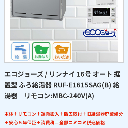
エコジョーズ / リンナイ 16号 オート 据
置型 ふろ給湯器 RUF-E1615SAG(B) 給
湯器 リモコン:MBC-240V(A)
本体＋リモコン＋運搬搬入＋撤去取付＋旧給湯器廃棄処分
＋安心５年保証＋消費税＝全部コミコミ税込価格