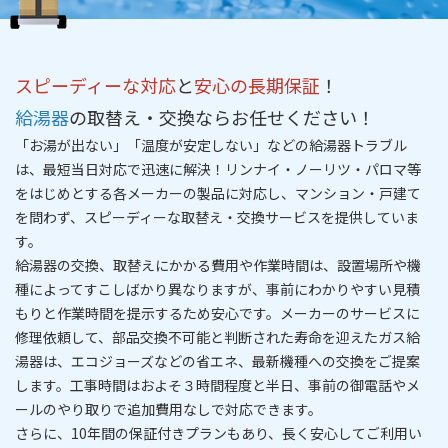
スピーディーな対応
と
安心の長期保証
！
給湯器
の取替え・交換ならお任せください！
「お湯が出ない」「温度が安定しない」などの給湯器トラブル
は、
最短当日対応
で迅速に解決！リンナイ・ノーリツ・パロマ等
をはじめとする各メーカーの製品に対応し、マンション・戸建て
を問わず、
スピーディーな取替え・交換サービス
を提供していま
す。
給湯器の交換、取替えにかかる費用や作業時間は、設置場所や機
種によってすこしばかり異なりますが、事前にわかりやすい
見積
もりと作業時間を提示
するため安心です。メーカーのサービスに
修理依頼して、部品交換不可能と判断された寿命を迎えたガス給
湯器は、エコジョーズなどの省エネ、最新機種への交換をご提案
します。工事時間はおよそ３時間程度と半
日
、事前の御電話やメ
ールのやり取りで追加費用なしで対応できます。
さらに、
10年間の保証付きプラン
もあり、長く安心してご利用い