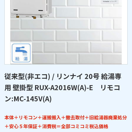
従来型(非エコ) / リンナイ 20号 給湯専
用 壁掛型 RUX-A2016W(A)-E リモコ
ン:MC-145V(A)
本体＋リモコン＋運搬搬入＋撤去取付＋旧給湯器廃棄処分
＋安心５年保証＋消費税＝全部コミコミ税込価格