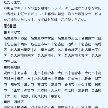
ただけます。
​​​​​​​お風呂やキッチンの温水設備のトラブルは、迅速かつ丁寧な対応
の当社にお任せください！
お客様の希望に沿った最適なサービス
をご提供いたします。まずはお気軽にご相談ください。
愛知県
■名古屋市
名古屋市千種区｜名古屋市中村区｜名古屋市東区｜名古屋市北区
｜名古屋市西区｜名古屋市中区｜名古屋市昭和区｜名古屋市瑞穂
区｜名古屋市港区｜名古屋市南区｜名古屋市緑区｜名古屋市天白
区｜名古屋市熱田区｜名古屋市中川区｜名古屋市名東区｜名古屋
市守山区｜
■尾張地区
愛西市｜あま市｜一宮市｜稲沢市｜犬山市｜岩倉市｜大府市｜尾
張旭市｜春日井市｜北名古屋市｜清須市｜江南市｜小牧市｜瀬戸
市｜知多市｜津島市｜東海市｜常滑市｜豊明市｜長久手市｜日進
市｜半田市｜弥富市｜東郷町｜大治町｜蟹江町｜飛島村｜豊山町
｜大口町｜扶桑町｜阿久比町｜東浦町｜
■西三河地区
安城市｜岡崎市｜刈谷市｜知立市｜豊田市｜みよし市｜豊川市｜