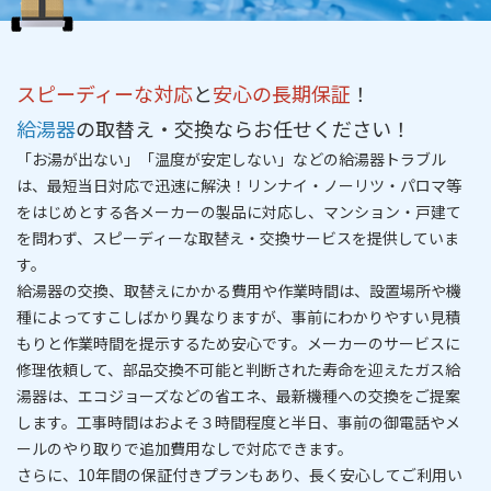
スピーディーな対応
と
安心の長期保証
！
給湯器
の取替え・交換ならお任せください！
「お湯が出ない」「温度が安定しない」などの給湯器トラブル
は、
最短当日対応
で迅速に解決！リンナイ・ノーリツ・パロマ等
をはじめとする各メーカーの製品に対応し、マンション・戸建て
を問わず、
スピーディーな取替え・交換サービス
を提供していま
す。
給湯器の交換、取替えにかかる費用や作業時間は、設置場所や機
種によってすこしばかり異なりますが、事前にわかりやすい
見積
もりと作業時間を提示
するため安心です。メーカーのサービスに
修理依頼して、部品交換不可能と判断された寿命を迎えたガス給
湯器は、エコジョーズなどの省エネ、最新機種への交換をご提案
します。工事時間はおよそ３時間程度と半
日
、事前の御電話やメ
ールのやり取りで追加費用なしで対応できます。
さらに、
10年間の保証付きプラン
もあり、長く安心してご利用い