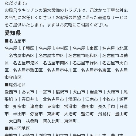
ただけます。
​​​​​​​お風呂やキッチンの温水設備のトラブルは、迅速かつ丁寧な対応
の当社にお任せください！
お客様の希望に沿った最適なサービス
をご提供いたします。まずはお気軽にご相談ください。
愛知県
■名古屋市
名古屋市千種区｜名古屋市中村区｜名古屋市東区｜名古屋市北区
｜名古屋市西区｜名古屋市中区｜名古屋市昭和区｜名古屋市瑞穂
区｜名古屋市港区｜名古屋市南区｜名古屋市緑区｜名古屋市天白
区｜名古屋市熱田区｜名古屋市中川区｜名古屋市名東区｜名古屋
市守山区｜
■尾張地区
愛西市｜あま市｜一宮市｜稲沢市｜犬山市｜岩倉市｜大府市｜尾
張旭市｜春日井市｜北名古屋市｜清須市｜江南市｜小牧市｜瀬戸
市｜知多市｜津島市｜東海市｜常滑市｜豊明市｜長久手市｜日進
市｜半田市｜弥富市｜東郷町｜大治町｜蟹江町｜飛島村｜豊山町
｜大口町｜扶桑町｜阿久比町｜東浦町｜
■西三河地区
安城市｜岡崎市｜刈谷市｜知立市｜豊田市｜みよし市｜豊川市｜