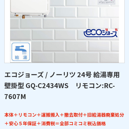
エコジョーズ / ノーリツ 24号 給湯専用
壁掛型 GQ-C2434WS リモコン:RC-
7607M
本体＋リモコン＋運搬搬入＋撤去取付＋旧給湯器廃棄処分
＋安心５年保証＋消費税＝全部コミコミ税込価格