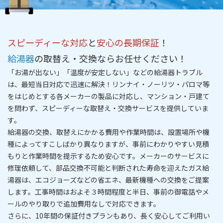
スピーディーな対応
と
安心の長期保証
！
給湯器
の取替え・交換ならお任せください！
「お湯が出ない」「温度が安定しない」などの給湯器トラブル
は、
最短当日対応
で迅速に解決！リンナイ・ノーリツ・パロマ等
をはじめとする各メーカーの製品に対応し、マンション・戸建て
を問わず、
スピーディーな取替え・交換サービス
を提供していま
す。
給湯器の交換、取替えにかかる費用や作業時間は、設置場所や機
種によってすこしばかり異なりますが、事前にわかりやすい
見積
もりと作業時間を提示
するため安心です。メーカーのサービスに
修理依頼して、部品交換不可能と判断された寿命を迎えたガス給
湯器は、エコジョーズなどの省エネ、最新機種への交換をご提案
します。工事時間はおよそ３時間程度と半
日
、事前の御電話やメ
ールのやり取りで追加費用なしで対応できます。
さらに、
10年間の保証付きプラン
もあり、長く安心してご利用い