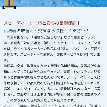
スピーディーな対応
と
安心の長期保証
！
給湯器
の取替え・交換ならお任せください！
「お湯が出ない」「温度が安定しない」などの給湯器トラブル
は、
最短当日対応
で迅速に解決！リンナイ・ノーリツ・パロマ等
をはじめとする各メーカーの製品に対応し、マンション・戸建て
を問わず、
スピーディーな取替え・交換サービス
を提供していま
す。
給湯器の交換、取替えにかかる費用や作業時間は、設置場所や機
種によってすこしばかり異なりますが、事前にわかりやすい
見積
もりと作業時間を提示
するため安心です。メーカーのサービスに
修理依頼して、部品交換不可能と判断された寿命を迎えたガス給
湯器は、エコジョーズなどの省エネ、最新機種への交換をご提案
します。工事時間はおよそ３時間程度と半
日
、事前の御電話やメ
ールのやり取りで追加費用なしで対応できます。
さらに、
10年間の保証付きプラン
もあり、長く安心してご利用い