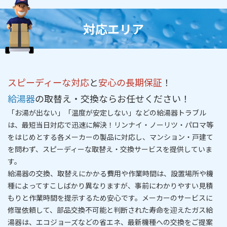
対応エリア
スピーディーな対応
と
安心の長期保証
！
給湯器
の取替え・交換ならお任せください！
「お湯が出ない」「温度が安定しない」などの給湯器トラブル
は、
最短当日対応
で迅速に解決！リンナイ・ノーリツ・パロマ等
をはじめとする各メーカーの製品に対応し、マンション・戸建て
を問わず、
スピーディーな取替え・交換サービス
を提供していま
す。
給湯器の交換、取替えにかかる費用や作業時間は、設置場所や機
種によってすこしばかり異なりますが、事前にわかりやすい
見積
もりと作業時間を提示
するため安心です。メーカーのサービスに
修理依頼して、部品交換不可能と判断された寿命を迎えたガス給
湯器は、エコジョーズなどの省エネ、最新機種への交換をご提案