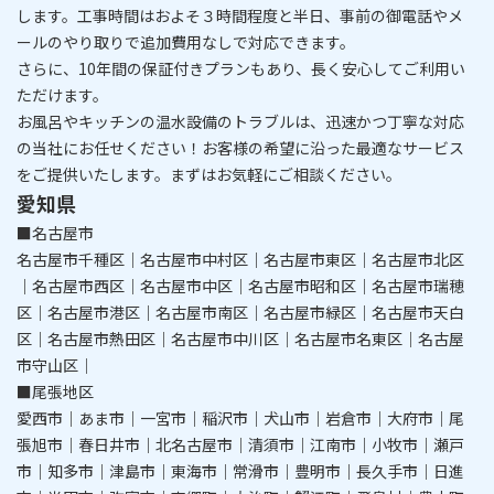
します。工事時間はおよそ３時間程度と半
日
、事前の御電話やメ
ールのやり取りで追加費用なしで対応できます。
さらに、
10年間の保証付きプラン
もあり、長く安心してご利用い
ただけます。
​​​​​​​お風呂やキッチンの温水設備のトラブルは、迅速かつ丁寧な対応
の当社にお任せください！
お客様の希望に沿った最適なサービス
をご提供いたします。まずはお気軽にご相談ください。
愛知県
■名古屋市
名古屋市千種区｜名古屋市中村区｜名古屋市東区｜名古屋市北区
｜名古屋市西区｜名古屋市中区｜名古屋市昭和区｜名古屋市瑞穂
区｜名古屋市港区｜名古屋市南区｜名古屋市緑区｜名古屋市天白
区｜名古屋市熱田区｜名古屋市中川区｜名古屋市名東区｜名古屋
市守山区｜
■尾張地区
愛西市｜あま市｜一宮市｜稲沢市｜犬山市｜岩倉市｜大府市｜尾
張旭市｜春日井市｜北名古屋市｜清須市｜江南市｜小牧市｜瀬戸
市｜知多市｜津島市｜東海市｜常滑市｜豊明市｜長久手市｜日進